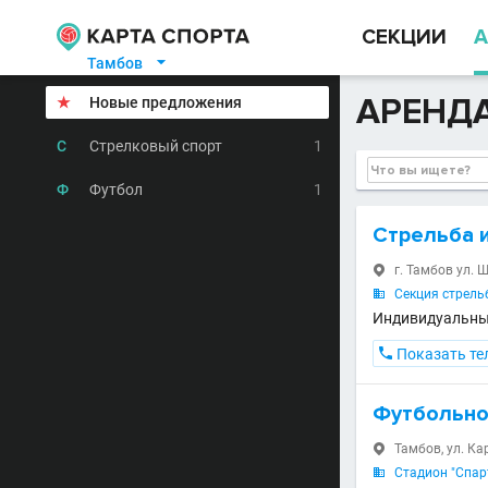
СЕКЦИИ
А
Тамбов

АРЕНД
★
Новые предложения
С
Стрелковый спорт
1
Ф
Футбол
1
Стрельба и
г. Тамбов ул. 

Секция стрель

Индивидуальные

Показать те
Футбольно
Тамбов, ул. Кар

Стадион "Спар
