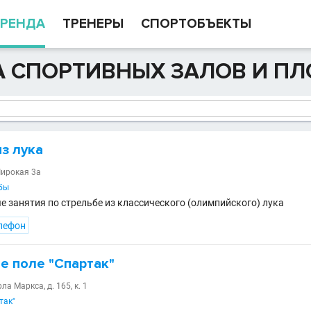
РЕНДА
ТРЕНЕРЫ
СПОРТОБЪЕКТЫ
А СПОРТИВНЫХ ЗАЛОВ И ПЛ
з лука
Широкая 3а
бы
 занятия по стрельбе из классического (олимпийского) лука
лефон
е поле "Спартак"
ла Маркса, д. 165, к. 1
так"